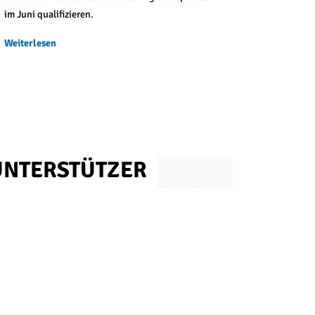
im Juni qualifizieren.
Weiterlesen
UN­TER­STÜT­ZER