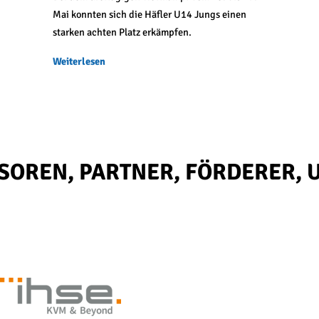
Mai konnten sich die Häfler U14 Jungs einen
starken achten Platz erkämpfen.
Weiterlesen
SO­REN, PART­NER, FÖR­DE­RER, 