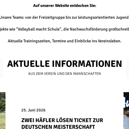
Auf unserer Website entdecken Sie:
Unsere Teams: von der Freizeitgruppe bis zur leistungsorientierten Jugend
jekte wie "Volleyball macht Schule", die Nachwuchsförderung großschrei
Aktuelle Trainingszeiten, Termine und Einblicke ins Vereinsleben.
AK­TU­EL­LE IN­FOR­MA­TIO­NEN
AUS DEM VER­EIN UND DEN MANN­SCHAF­TEN
25. Juni 2026
ZWEI HÄFLER LÖSEN TICKET ZUR
DEUTSCHEN MEISTERSCHAFT