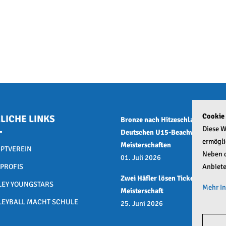
Cookie
LICHE LINKS
Bronze nach Hitzeschlacht bei de
Diese W
Deutschen U15-Beachvolleyball
ermögli
Meisterschaften
PTVEREIN
Neben d
01. Juli 2026
 PROFIS
Anbiete
Zwei Häfler lösen Ticket zur Deu
LEY YOUNGSTARS
Mehr I
Meisterschaft
LEYBALL MACHT SCHULE
25. Juni 2026
Goog