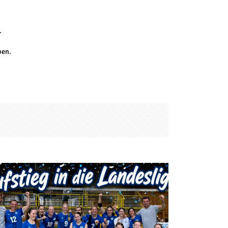
.
ben.