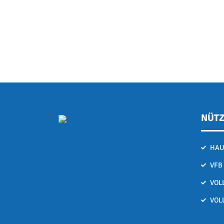
NÜTZ
HAU
VFB
VOL
VOL