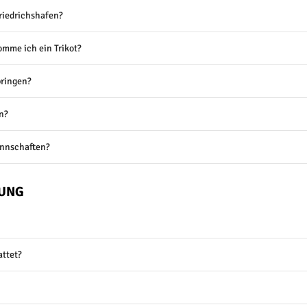
Friedrichshafen?
omme ich ein Trikot?
bringen?
n?
annschaften?
ZUNG
attet?