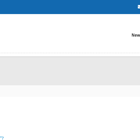
New
“?