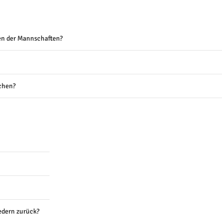
en der Mannschaften?
chen?
edern zurück?