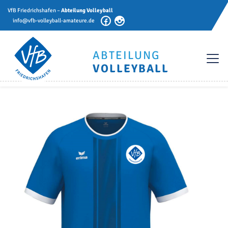
VfB Friedrichshafen –
Abteilung Volleyball
info@vfb-volleyball-amateure.de
ABTEILUNG
VOLLEYBALL