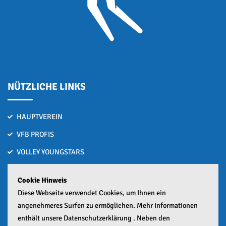
NÜTZLICHE LINKS
HAUPTVEREIN
VFB PROFIS
VOLLEY YOUNGSTARS
VOLLEYBALL MACHT SCHULE
Cookie Hinweis
Bronze nach Hitzeschlacht bei den Deutschen U15-Beachvolleyball
Diese Webseite verwendet Cookies, um Ihnen ein
Meisterschaften
angenehmeres Surfen zu ermöglichen. Mehr Informationen
01. Juli 2026
enthält unsere Datenschutzerklärung . Neben den