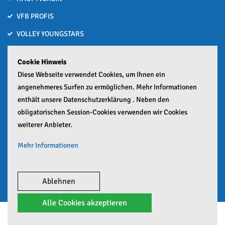
VFB PROFIS
VOLLEY YOUNGSTARS
VOLLEYBALL MACHT SCHULE
Cookie Hinweis
Bronze nach Hitzeschlacht bei den Deutschen U15-Beachvolleyball
Diese Webseite verwendet Cookies, um Ihnen ein
Meisterschaften
angenehmeres Surfen zu ermöglichen. Mehr Informationen
01. Juli 2026
enthält unsere Datenschutzerklärung . Neben den
obligatorischen Session-Cookies verwenden wir Cookies
Zwei Häfler lösen Ticket zur Deutschen Meisterschaft
weiterer Anbieter.
25. Juni 2026
Mehr Informationen
Google Analytics Mehr
Google Maps Mehr
Ablehnen
Alle Cookies akzeptieren
© Copyright 2026 VfB Friedrichshafen e.V.