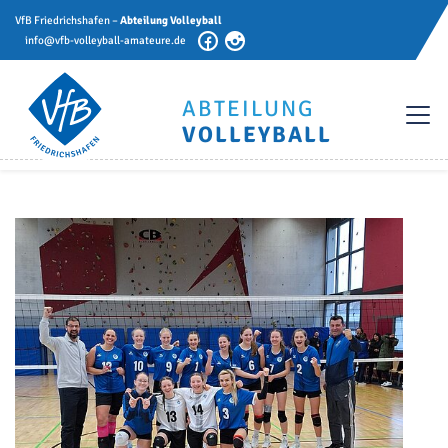
VfB Friedrichshafen –
Abteilung Volleyball
info@vfb-volleyball-amateure.de
ABTEILUNG
VOLLEYBALL