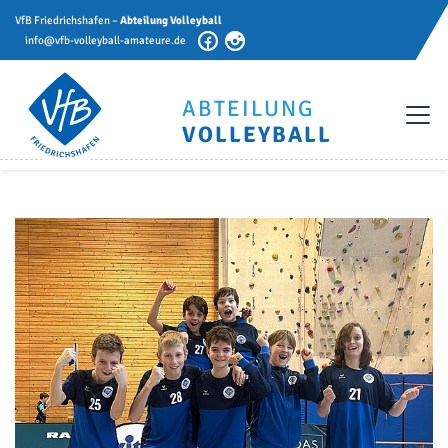
VfB Friedrichshafen –
Abteilung Volleyball
info@vfb-volleyball-amateure.de
ABTEILUNG
VOLLEYBALL