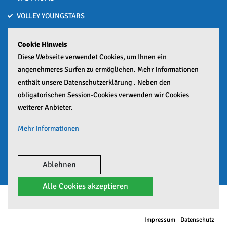
VOLLEY YOUNGSTARS
VOLLEYBALL MACHT SCHULE
Cookie Hinweis
Bronze nach Hitzeschlacht bei den Deutschen U15-Beachvolleyball
Diese Webseite verwendet Cookies, um Ihnen ein
Meisterschaften
angenehmeres Surfen zu ermöglichen. Mehr Informationen
01. Juli 2026
enthält unsere Datenschutzerklärung . Neben den
obligatorischen Session-Cookies verwenden wir Cookies
Zwei Häfler lösen Ticket zur Deutschen Meisterschaft
weiterer Anbieter.
25. Juni 2026
Mehr Informationen
Google Analytics Mehr
Google Maps Mehr
Ablehnen
Alle Cookies akzeptieren
© Copyright 2026 VfB Friedrichshafen e.V.
Impressum
Datenschutz