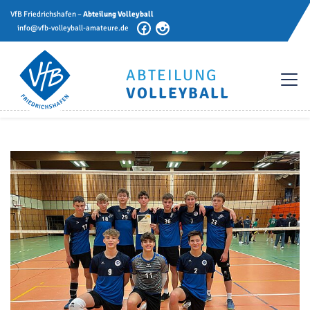
VfB Friedrichshafen –
Abteilung Volleyball
info@vfb-volleyball-amateure.de
ABTEILUNG
VOLLEYBALL