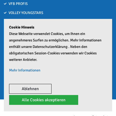
VFB PROFIS
VOLLEY YOUNGSTARS
VOLLEYBALL MACHT SCHULE
Cookie Hinweis
Bronze nach Hitzeschlacht bei den Deutschen U15-Beachvolleyball
Diese Webseite verwendet Cookies, um Ihnen ein
Meisterschaften
angenehmeres Surfen zu ermöglichen. Mehr Informationen
01. Juli 2026
enthält unsere Datenschutzerklärung . Neben den
obligatorischen Session-Cookies verwenden wir Cookies
Zwei Häfler lösen Ticket zur Deutschen Meisterschaft
weiterer Anbieter.
25. Juni 2026
Mehr Informationen
Google Analytics Mehr
Google Maps Mehr
Ablehnen
Alle Cookies akzeptieren
© Copyright 2026 VfB Friedrichshafen e.V.