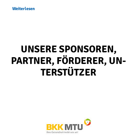
Weiterlesen
UN­SE­RE SPON­SO­REN,
PART­NER, FÖR­DE­RER, UN­
TER­STÜT­ZER