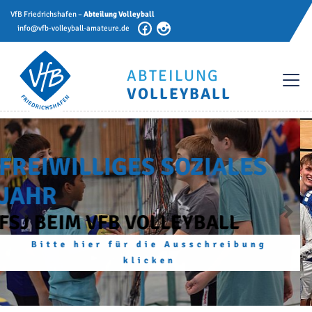
VfB Friedrichshafen –
Abteilung Volleyball
info@vfb-volleyball-amateure.de
ABTEILUNG
VOLLEYBALL
Previous
Next