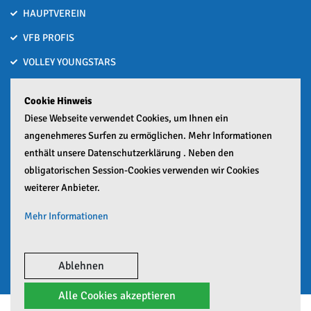
HAUPTVEREIN
VFB PROFIS
VOLLEY YOUNGSTARS
VOLLEYBALL MACHT SCHULE
Cookie Hinweis
Bronze nach Hitzeschlacht bei den Deutschen U15-Beachvolleyball
Diese Webseite verwendet Cookies, um Ihnen ein
Meisterschaften
angenehmeres Surfen zu ermöglichen. Mehr Informationen
01. Juli 2026
enthält unsere Datenschutzerklärung . Neben den
obligatorischen Session-Cookies verwenden wir Cookies
Zwei Häfler lösen Ticket zur Deutschen Meisterschaft
weiterer Anbieter.
25. Juni 2026
Mehr Informationen
Google Analytics Mehr
Google Maps Mehr
Ablehnen
Alle Cookies akzeptieren