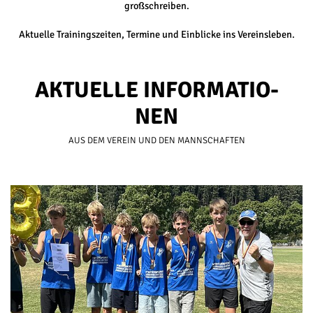
großschreiben.
Aktuelle Trainingszeiten, Termine und Einblicke ins Vereinsleben.
AK­TU­EL­LE IN­FOR­MA­TIO­
NEN
AUS DEM VER­EIN UND DEN MANN­SCHAF­TEN