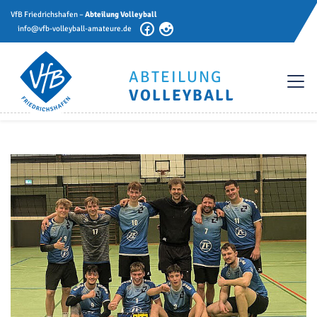
VfB Friedrichshafen –
Abteilung Volleyball
info@vfb-volleyball-amateure.de
ABTEILUNG
VOLLEYBALL