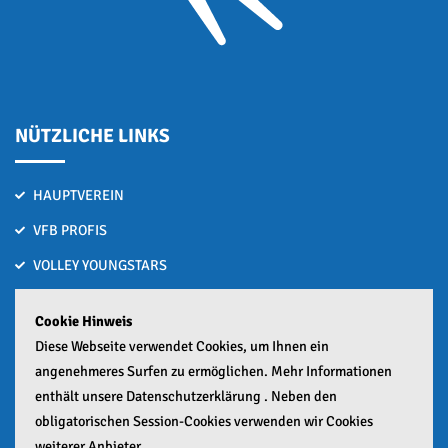
NÜTZLICHE LINKS
HAUPTVEREIN
VFB PROFIS
VOLLEY YOUNGSTARS
VOLLEYBALL MACHT SCHULE
Cookie Hinweis
Bronze nach Hitzeschlacht bei den Deutschen U15-Beachvolleyball
Diese Webseite verwendet Cookies, um Ihnen ein
Meisterschaften
angenehmeres Surfen zu ermöglichen. Mehr Informationen
01. Juli 2026
enthält unsere Datenschutzerklärung . Neben den
obligatorischen Session-Cookies verwenden wir Cookies
Zwei Häfler lösen Ticket zur Deutschen Meisterschaft
weiterer Anbieter.